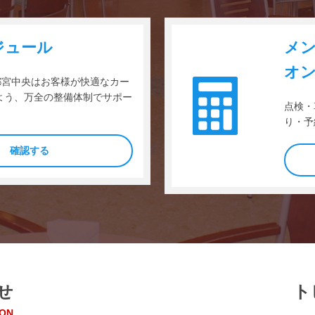
ジュール
メ
オン
s 宇都宮中央はお客様が快適なカー
よう、万全の整備体制でサポー
点検・
り・予
確認する
せ
ト
ION