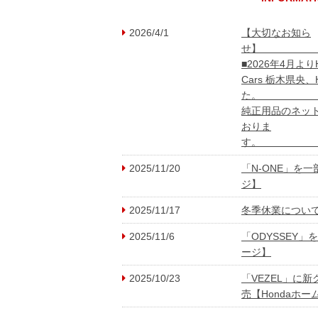
2026/4/1
【大切なお知ら
■2026年4月よりH
Cars 栃木県央、
た。 ■合
純正用品のネッ
おりま
2025/11/20
「N-ONE」を一
ジ】
2025/11/17
冬季休業につい
2025/11/6
「ODYSSEY」
ビス
Honda自動車保
ージ】
2025/10/23
「VEZEL」に新
売【Hondaホー