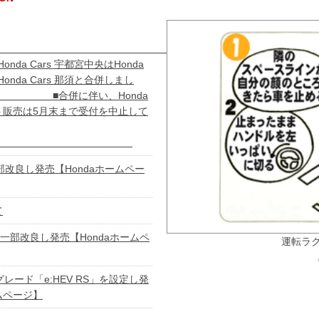
せ
onda Cars 宇都宮中央はHonda
Honda Cars 那須と合併しまし
併に伴い、Honda
ト販売は5月末まで受付を中止して
す。
部改良し発売【Hondaホームペー
て
を一部改良し発売【Hondaホームペ
険あんしんプラン
運転ラ
グレード「e:HEV RS」を設定し発
ムページ】