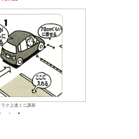
】
クラク上達ミニ講座