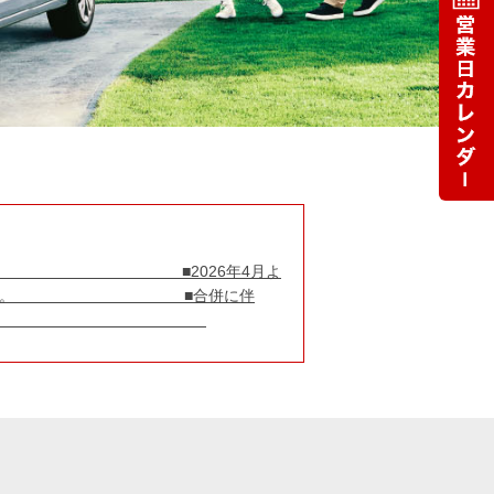
年4月よ
rs 那須と合併しました。 ■合併に伴
を中止しております。