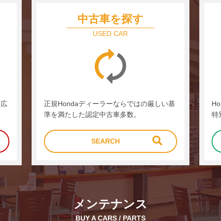
中古車を探す
USED CAR
幅広
正規Hondaディーラーならではの厳しい基
H
準を満たした認定中古車多数。
特
SEARCH
メンテナンス
BUY A CARS / PARTS