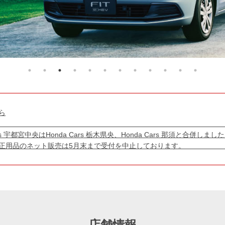
ら
】 ■2026
 Cars 宇都宮中央はHonda Cars 栃木県央、Honda Ca
nda純正用品のネット販売は5月末まで受付
店舗情報