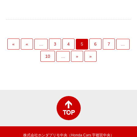
...
5
...
«
«
3
4
6
7
...
10
»
»
株式会社ホンダプリモ中央（Honda Cars 宇都宮中央）