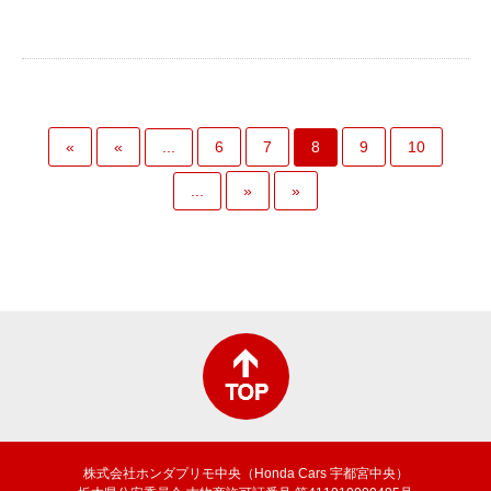
...
8
«
«
6
7
9
10
...
»
»
株式会社ホンダプリモ中央（Honda Cars 宇都宮中央）