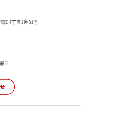
塙田4丁目1番31号
曜日
せ