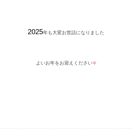
2025
年も大変お世話になりました
よいお年をお迎えください
✽