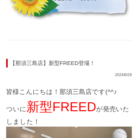
【那須三島店】新型FREED登場！
2024/6/29
皆様こんにちは！那須三島店です(^^♪
新型FREED
ついに
が発売いた
しました！