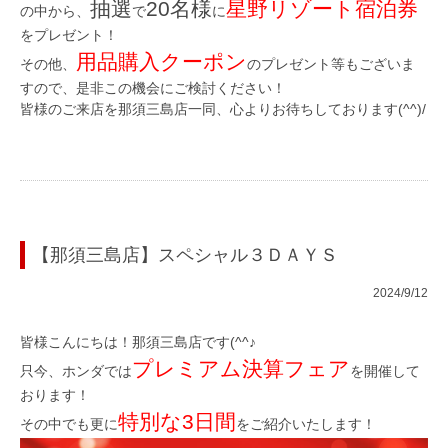
抽選
20名様
星野リゾート宿泊券
の中から、
で
に
を
プレゼント！
用品購入クーポン
その他、
のプレゼント等もございま
すので、是非この機会にご検討ください！
皆様のご来店を那須三島店一同、心よりお待ちしております(^^)/
【那須三島店】スペシャル３ＤＡＹＳ
2024/9/12
皆様こんにちは！那須三島店です(^^♪
プレミアム決算フェア
只今、ホンダでは
を開催して
おります！
特別な3日間
その中でも更に
をご紹介いたします！