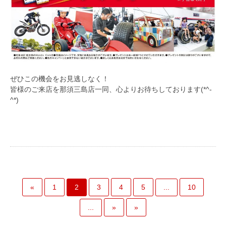
ぜひこの機会をお見逃しなく！
皆様のご来店を那須三島店一同、心よりお待ちしております(*^-
^*)
2
...
«
1
3
4
5
10
...
»
»