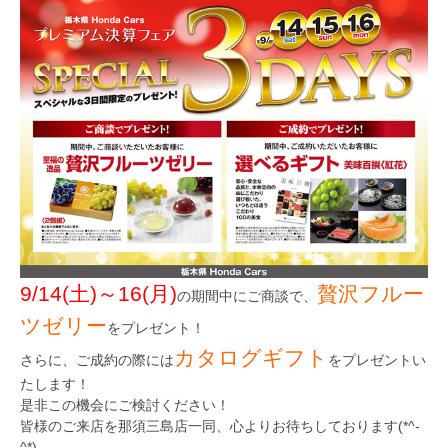
9/14(土)～16(月)
贅沢フルー
の期間中に
ご商談
で、
ツゼリー
をプレゼント！
カタログギフト
さらに、
ご成約
の際には
をプレゼントい
たします！
是非この機会にご検討ください！
皆様のご来店を那須三島店一同、心よりお待ちしております(*^-
^*)