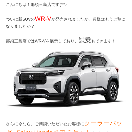
こんにちは！那須三島店です(^^♪
WR-V
ついに
新SUV
の
が発売されましたが、皆様はもうご覧に
なりましたか？
試乗
那須三島店ではWR-Vを展示しており、
もできます！
クーラーバッ
さらに今なら、ご商談いただいたお客様に