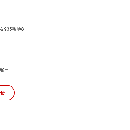
935番地8
曜日
せ